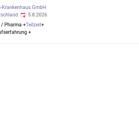
h-Krankenhaus GmbH
Veröffentlicht
:
utschland
5.8.2026
e / Pharma
+
Teilzeit
+
ufserfahrung
+