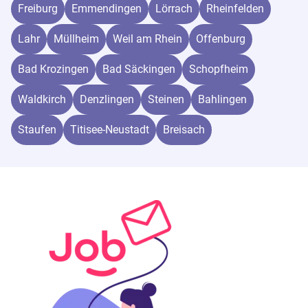
Freiburg
Emmendingen
Lörrach
Rheinfelden
Lahr
Müllheim
Weil am Rhein
Offenburg
Bad Krozingen
Bad Säckingen
Schopfheim
Waldkirch
Denzlingen
Steinen
Bahlingen
Staufen
Titisee-Neustadt
Breisach