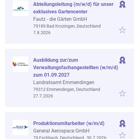
Abteilungsleitung (m/w/d) für unser
exklusives Gartencenter
Fautz - die Gärten GmbH
79189 Bad Krozingen, Deutschland
Veröffentlicht
:
7.8.2026
Ausbildung zur/zum
Verwaltungsfachangestellten (w/m/d)
zum 01.09.2027
Landratsamt Emmendingen
79312 Emmendingen, Deutschland
Veröffentlicht
:
27.7.2026
Produktionsmitarbeiter (w/m/d)
General Aerospace GmbH
Veröffentlicht
:
79 Eschbach, Deutschland
30.7.2026