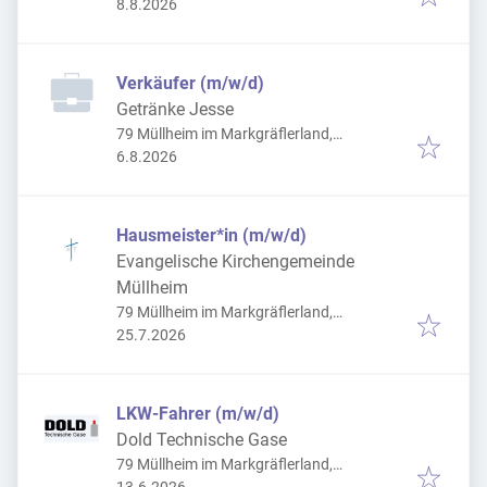
Veröffentlicht
:
Deutschland
8.8.2026
Verkäufer (m/w/d)
Getränke Jesse
79 Müllheim im Markgräflerland,
Veröffentlicht
:
Deutschland
6.8.2026
Hausmeister*in (m/w/d)
Evangelische Kirchengemeinde
Müllheim
79 Müllheim im Markgräflerland,
Veröffentlicht
:
Deutschland
25.7.2026
LKW-Fahrer (m/w/d)
Dold Technische Gase
79 Müllheim im Markgräflerland,
Veröffentlicht
: