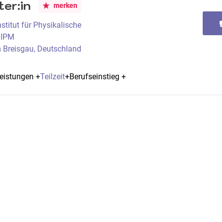
er:in
merken
stitut für Physikalische
 IPM
m Breisgau, Deutschland
leistungen
+
Teilzeit
+
Berufseinstieg
+