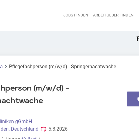
JOBS FINDEN
ARBEITGEBER FINDEN
H
ma
Pflegefachperson (m/w/d) - Springernachtwache
chperson (m/w/d) -
nachtwache
liniken gGmbH
Veröffentlicht
:
den, Deutschland
5.8.2026
e / Pharma
Vollzeit
+