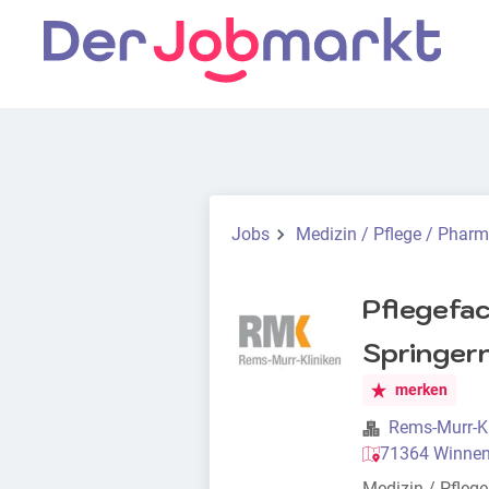
Jobs
Medizin / Pflege / Phar
Pflegefa
Springer
merken
Rems-Murr-K
71364 Winnen
Medizin / Pfleg