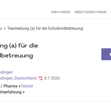
JOBS FINDEN
ARBEITGEBER FINDEN
H
ma
Teamleitung (a) für die Schulkindbetreuung
ng (a) für die
dbetreuung
ndingen
Veröffentlicht
:
ingen, Deutschland
8.7.2026
e / Pharma
+
Teilzeit
ufserfahrung
+