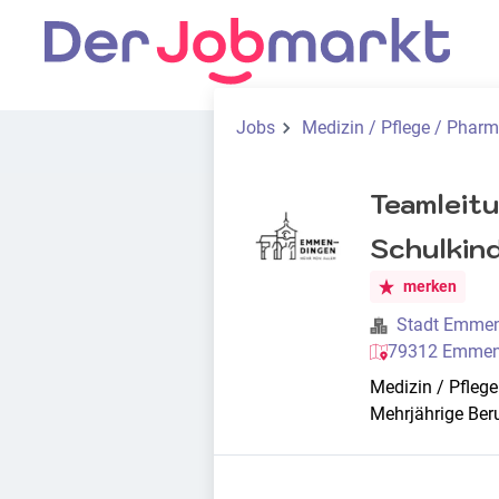
Jobs
Medizin / Pflege / Phar
Teamleitu
Schulkin
merken
Stadt Emme
79312 Emmend
Medizin / Pfleg
Mehrjährige Ber