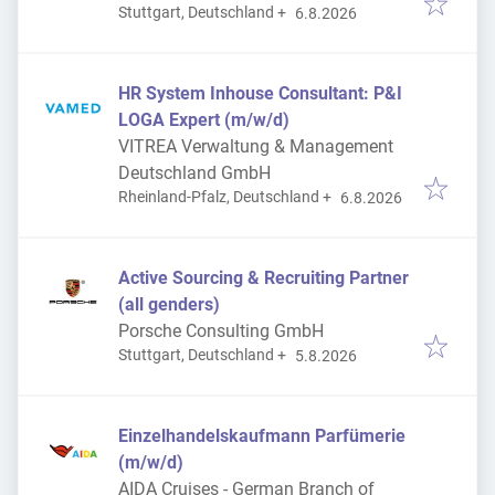
Veröffentlicht
:
Stuttgart, Deutschland
+
6.8.2026
HR System Inhouse Consultant: P&I
LOGA Expert (m/w/d)
VITREA Verwaltung & Management
Deutschland GmbH
Veröffentlicht
:
Rheinland-Pfalz, Deutschland
+
6.8.2026
Active Sourcing & Recruiting Partner
(all genders)
Porsche Consulting GmbH
Veröffentlicht
:
Stuttgart, Deutschland
+
5.8.2026
Einzelhandelskaufmann Parfümerie
(m/w/d)
AIDA Cruises - German Branch of