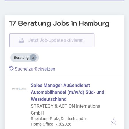
17 Beratung Jobs in Hamburg
Jetzt Job-Update aktivieren!
Beratung
Suche zurücksetzen
Sales Manager Außendienst
Automobilhandel (m/w/d) Süd- und
Westdeutschland
STRATEGY & ACTION International
GmbH
Rheinland-Pfalz, Deutschland
+
Veröffentlicht
:
Home-Office
7.8.2026