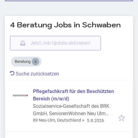
4 Beratung Jobs in Schwaben
Jetzt Job-Update aktivieren!
Beratung
Suche zurücksetzen
Pflegefachkraft für den Beschützten
Bereich (m/w/d)
Sozialservice-Gesellschaft des BRK
GmbH, SeniorenWohnen Neu Ulm
Veröffentlicht
:
89 Neu-Ulm, Deutschland
+
Ludwigsfeld
5.8.2026