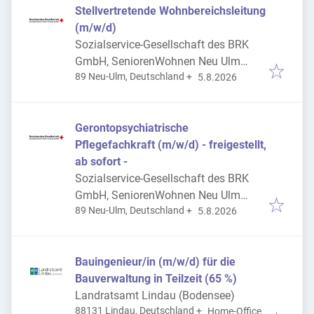
Stellvertretende Wohnbereichsleitung
(m/w/d)
Sozialservice-Gesellschaft des BRK
GmbH, SeniorenWohnen Neu Ulm
Veröffentlicht
:
89 Neu-Ulm, Deutschland
+
Ludwigsfeld
5.8.2026
Gerontopsychiatrische
Pflegefachkraft (m/w/d) - freigestellt,
ab sofort -
Sozialservice-Gesellschaft des BRK
GmbH, SeniorenWohnen Neu Ulm
Veröffentlicht
:
89 Neu-Ulm, Deutschland
+
Ludwigsfeld
5.8.2026
Bauingenieur/in (m/w/d) für die
Bauverwaltung in Teilzeit (65 %)
Landratsamt Lindau (Bodensee)
88131 Lindau, Deutschland
+
Home-Office