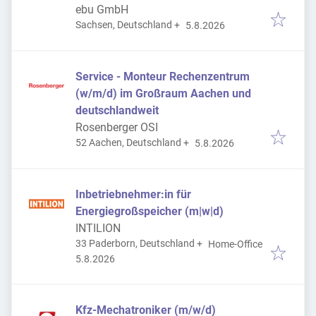
ebu GmbH
Veröffentlicht
:
Sachsen, Deutschland
+
5.8.2026
Service - Monteur Rechenzentrum
(w/m/d) im Großraum Aachen und
deutschlandweit
Rosenberger OSI
Veröffentlicht
:
52 Aachen, Deutschland
+
5.8.2026
Inbetriebnehmer:in für
Energiegroßspeicher (m|w|d)
INTILION
33 Paderborn, Deutschland
+
Home-Office
Veröffentlicht
:
5.8.2026
Kfz-Mechatroniker (m/w/d)