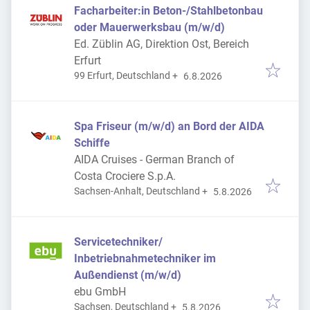
Facharbeiter:in Beton-/Stahlbetonbau
oder Mauerwerksbau (m/w/d)
Ed. Züblin AG, Direktion Ost, Bereich
Erfurt
Veröffentlicht
:
99 Erfurt, Deutschland
+
6.8.2026
Spa Friseur (m/w/d) an Bord der AIDA
Schiffe
AIDA Cruises - German Branch of
Costa Crociere S.p.A.
Veröffentlicht
:
Sachsen-Anhalt, Deutschland
+
5.8.2026
Servicetechniker/
Inbetriebnahmetechniker im
Außendienst (m/w/d)
ebu GmbH
Veröffentlicht
:
Sachsen, Deutschland
+
5.8.2026