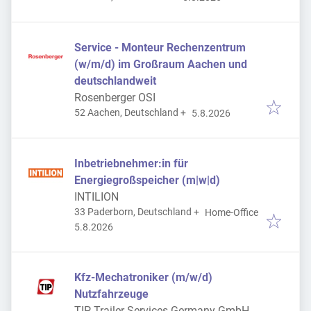
Service - Monteur Rechenzentrum
(w/m/d) im Großraum Aachen und
deutschlandweit
Rosenberger OSI
Veröffentlicht
:
52 Aachen, Deutschland
+
5.8.2026
Inbetriebnehmer:in für
Energiegroßspeicher (m|w|d)
INTILION
33 Paderborn, Deutschland
+
Home-Office
Veröffentlicht
:
5.8.2026
Kfz-Mechatroniker (m/w/d)
Nutzfahrzeuge
TIP Trailer Services Germany GmbH