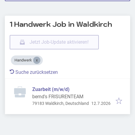
1 Handwerk Job in Waldkirch
Jetzt Job-Update aktivieren!
Handwerk
Suche zurücksetzen
Zuarbeit (m/w/d)
bernd's FRISURENTEAM
Veröffentlicht
:
79183 Waldkirch, Deutschland
12.7.2026