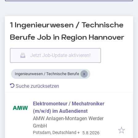
1 Ingenieurwesen / Technische
Berufe Job in Region Hannover
Jetzt Job-Update aktivieren!
Ingenieurwesen / Technische Berufe
Suche zurücksetzen
Elektromonteur / Mechatroniker
(m/w/d) im Außendienst
AMW Anlagen-Montagen Werder
GmbH
Veröffentlicht
:
Potsdam, Deutschland
+
5.8.2026