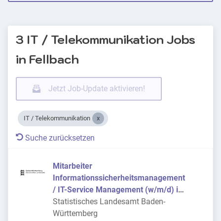
3 IT / Telekommunikation Jobs
in Fellbach
Jetzt Job-Update aktivieren!
IT / Telekommunikation
Suche zurücksetzen
Mitarbeiter
Informationssicherheitsmanagement
/ IT-Service Management (w/m/d) im
Referat » IT-Planung und -Steuerung,
Statistisches Landesamt Baden-
Informationssicherheit «
Württemberg