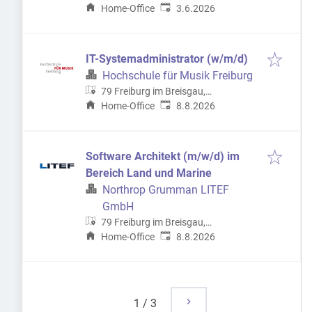
Veröffentlicht
:
Deutschland
Home-Office
3.6.2026
IT-Systemadministrator (w/m/d)
Hochschule für Musik Freiburg
79 Freiburg im Breisgau,
Veröffentlicht
:
Deutschland
Home-Office
8.8.2026
Software Architekt (m/w/d) im
Bereich Land und Marine
Northrop Grumman LITEF
GmbH
79 Freiburg im Breisgau,
Veröffentlicht
:
Deutschland
Home-Office
8.8.2026
1
/
3