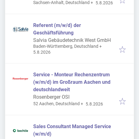
Veröffentlicht
:
Sachsen-Anhalt, Deutschland
+
Bundeswehr
5.8.2026
Referent (m/w/d) der
Geschäftsführung
Salvia Gebäudetechnik West GmbH
Baden-Württemberg, Deutschland
+
Veröffentlicht
:
5.8.2026
Service - Monteur Rechenzentrum
(w/m/d) im Großraum Aachen und
deutschlandweit
Rosenberger OSI
Veröffentlicht
:
52 Aachen, Deutschland
+
5.8.2026
Sales Consultant Managed Service
(w/m/d)