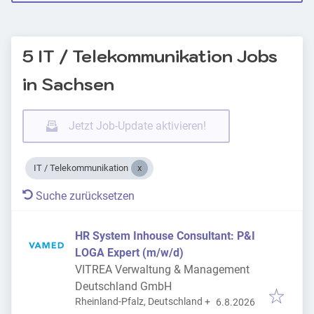
5 IT / Telekommunikation Jobs
in Sachsen
Jetzt Job-Update aktivieren!
IT / Telekommunikation
Suche zurücksetzen
HR System Inhouse Consultant: P&I
LOGA Expert (m/w/d)
VITREA Verwaltung & Management
Deutschland GmbH
Veröffentlicht
:
Rheinland-Pfalz, Deutschland
+
6.8.2026