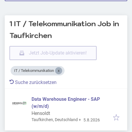
1 IT / Telekommunikation Job in
Taufkirchen
Jetzt Job-Update aktivieren!
IT / Telekommunikation
Suche zurücksetzen
Data Warehouse Engineer - SAP
(w/m/d)
Hensoldt
Veröffentlicht
:
Taufkirchen, Deutschland
+
5.8.2026