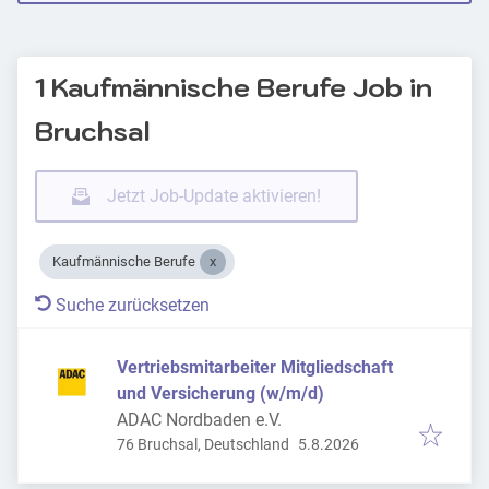
1 Kaufmännische Berufe Job in
Bruchsal
Jetzt Job-Update aktivieren!
Kaufmännische Berufe
Suche zurücksetzen
Vertriebsmitarbeiter Mitgliedschaft
und Versicherung (w/m/d)
ADAC Nordbaden e.V.
Veröffentlicht
:
76 Bruchsal, Deutschland
5.8.2026