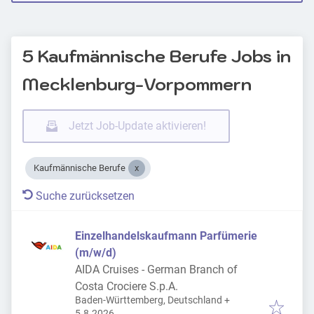
5 Kaufmännische Berufe Jobs in
Mecklenburg-Vorpommern
Jetzt Job-Update aktivieren!
Kaufmännische Berufe
Suche zurücksetzen
Einzelhandelskaufmann Parfümerie
(m/w/d)
AIDA Cruises - German Branch of
Costa Crociere S.p.A.
Baden-Württemberg, Deutschland
+
Veröffentlicht
:
5.8.2026