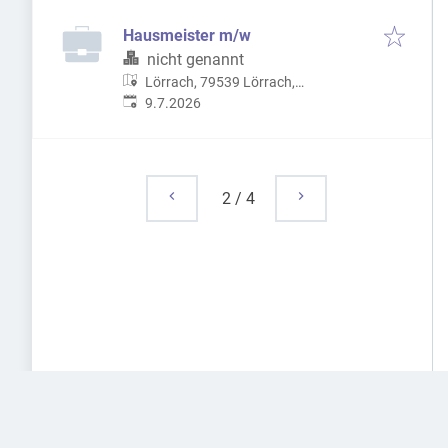
Hausmeister m/w
nicht genannt
Lörrach, 79539 Lörrach,
Veröffentlicht
:
Deutschland
9.7.2026
2
/
4