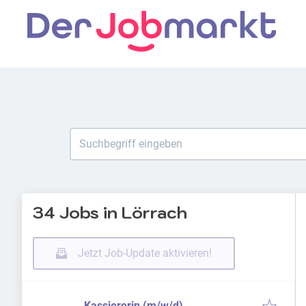
34 Jobs in Lörrach
Jetzt Job-Update aktivieren!
Kassiererin (m/w/d)