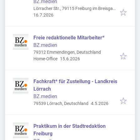
BZ.medien
Lörracher Str., 79115 Freiburg im Breisgau,
Veröffentlicht
:
Deutschland
16.7.2026
Freie redaktionelle Mitarbeiter*
BZ.medien
79312 Emmendingen, Deutschland
Veröffentlicht
:
Home-Office
15.6.2026
Fachkraft* für Zustellung - Landkreis
Lörrach
BZ.medien
Veröffentlicht
:
79539 Lörrach, Deutschland
4.5.2026
Praktikum in der Stadtredaktion
Freiburg