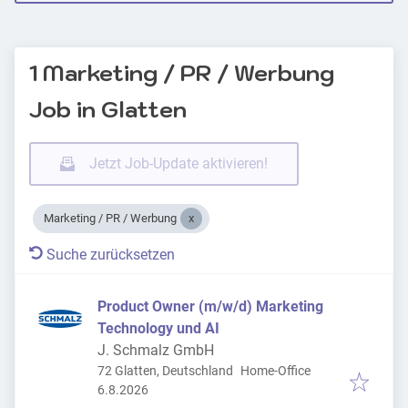
1 Marketing / PR / Werbung
Job in Glatten
Jetzt Job-Update aktivieren!
Marketing / PR / Werbung
Suche zurücksetzen
Product Owner (m/w/d) Marketing
Technology und AI
J. Schmalz GmbH
72 Glatten, Deutschland
Home-Office
Veröffentlicht
:
6.8.2026