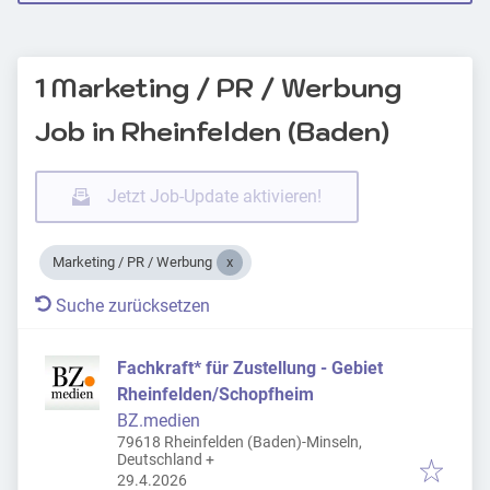
1 Marketing / PR / Werbung
Job in Rheinfelden (Baden)
Jetzt Job-Update aktivieren!
Marketing / PR / Werbung
Suche zurücksetzen
Fachkraft* für Zustellung - Gebiet
Rheinfelden/Schopfheim
BZ.medien
79618 Rheinfelden (Baden)-Minseln,
Deutschland
+
Veröffentlicht
:
29.4.2026