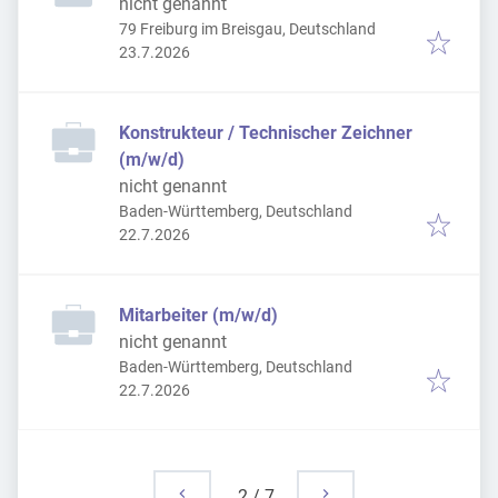
nicht genannt
79 Freiburg im Breisgau, Deutschland
Veröffentlicht
:
23.7.2026
Konstrukteur / Technischer Zeichner
(m/w/d)
nicht genannt
Baden-Württemberg, Deutschland
Veröffentlicht
:
22.7.2026
Mitarbeiter (m/w/d)
nicht genannt
Baden-Württemberg, Deutschland
Veröffentlicht
:
22.7.2026
2
/
7