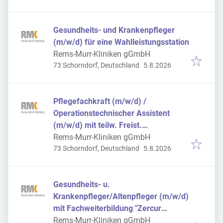
Gesundheits- und Krankenpfleger
(m/w/d) für eine Wahlleistungsstation
Rems-Murr-Kliniken gGmbH
Veröffentlicht
:
73 Schorndorf, Deutschland
5.8.2026
Pflegefachkraft (m/w/d) /
Operationstechnischer Assistent
(m/w/d) mit teilw. Freist.
Praxisanleitung
Rems-Murr-Kliniken gGmbH
Veröffentlicht
:
73 Schorndorf, Deutschland
5.8.2026
Gesundheits- u.
Krankenpfleger/Altenpfleger (m/w/d)
mit Fachweiterbildung "Zercur
Geriatrie"
Rems-Murr-Kliniken gGmbH