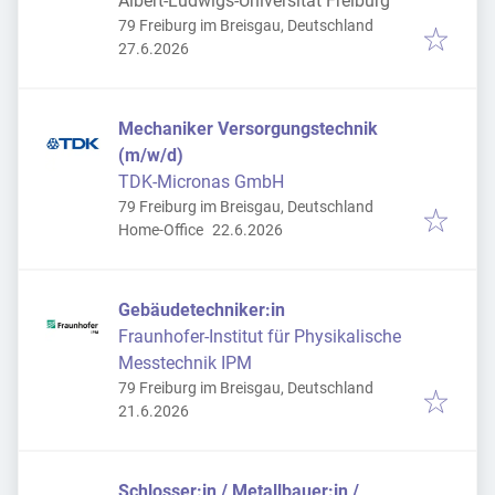
Albert-Ludwigs-Universität Freiburg
79 Freiburg im Breisgau, Deutschland
Veröffentlicht
:
27.6.2026
Mechaniker Versorgungstechnik
(m/w/d)
TDK-Micronas GmbH
79 Freiburg im Breisgau, Deutschland
Veröffentlicht
:
Home-Office
22.6.2026
Gebäudetechniker:in
Fraunhofer-Institut für Physikalische
Messtechnik IPM
79 Freiburg im Breisgau, Deutschland
Veröffentlicht
:
21.6.2026
Schlosser:in / Metallbauer:in /