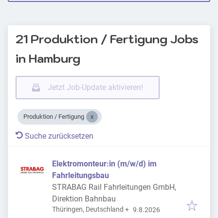
21 Produktion / Fertigung Jobs
in Hamburg
Jetzt Job-Update aktivieren!
Produktion / Fertigung
Suche zurücksetzen
Elektromonteur:in (m/w/d) im
Fahrleitungsbau
STRABAG Rail Fahrleitungen GmbH,
Direktion Bahnbau
Veröffentlicht
:
Thüringen, Deutschland
+
9.8.2026