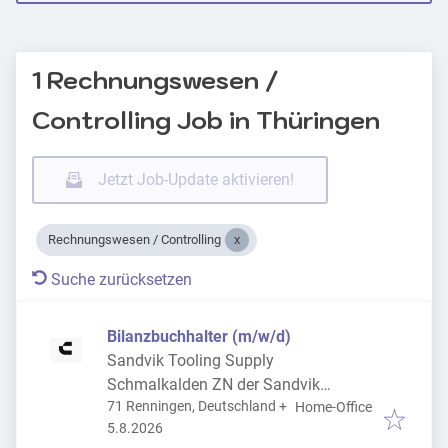
1 Rechnungswesen /
Controlling Job in Thüringen
Jetzt Job-Update aktivieren!
Rechnungswesen / Controlling
Suche zurücksetzen
Bilanzbuchhalter (m/w/d)
Sandvik Tooling Supply
Schmalkalden ZN der Sandvik
71 Renningen, Deutschland
+
Tooling Deutschland GmbH
Home-Office
Veröffentlicht
:
5.8.2026