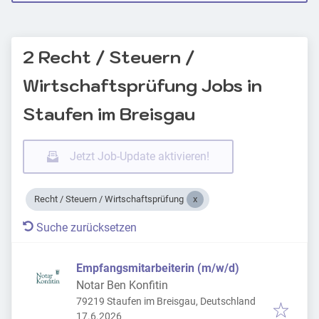
2 Recht / Steuern /
Wirtschaftsprüfung Jobs in
Staufen im Breisgau
Jetzt Job-Update aktivieren!
Recht / Steuern / Wirtschaftsprüfung
Suche zurücksetzen
Empfangsmitarbeiterin (m/w/d)
Notar Ben Konfitin
79219 Staufen im Breisgau, Deutschland
Veröffentlicht
:
17.6.2026