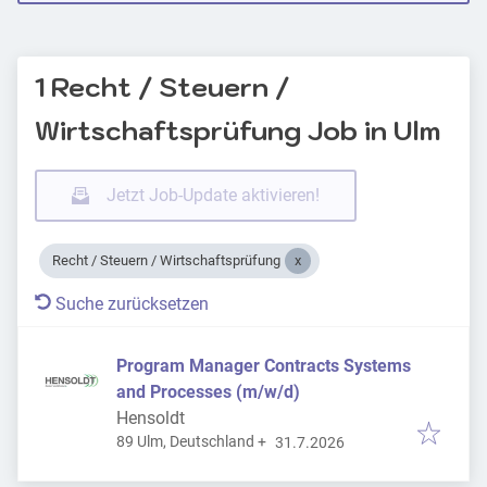
1 Recht / Steuern /
Wirtschaftsprüfung Job in Ulm
Jetzt Job-Update aktivieren!
Recht / Steuern / Wirtschaftsprüfung
Suche zurücksetzen
Program Manager Contracts Systems
and Processes (m/w/d)
Hensoldt
Veröffentlicht
:
89 Ulm, Deutschland
+
31.7.2026