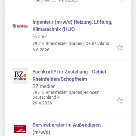
Home-Office
14.6.2026
Ingenieur (m/w/d) Heizung, Lüftung,
Klimatechnik (HLK)
Evonik
79618 Rheinfelden (Baden), Deutschland
Veröffentlicht
:
6.6.2026
Fachkraft* für Zustellung - Gebiet
Rheinfelden/Schopfheim
BZ.medien
79618 Rheinfelden (Baden)-Minseln,
Deutschland
+
Veröffentlicht
:
29.4.2026
Serviceberater im Außendienst
(m/w/d)