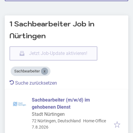
1 Sachbearbeiter Job in
Nürtingen
Jetzt Job-Update aktivieren!
Sachbearbeiter
Suche zurücksetzen
Sachbearbeiter (m/w/d) im
gehobenen Dienst
Stadt Nürtingen
72 Nürtingen, Deutschland
Home-Office
Veröffentlicht
:
7.8.2026