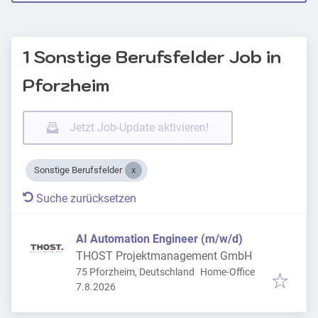
1 Sonstige Berufsfelder Job in
Pforzheim
Jetzt Job-Update aktivieren!
Sonstige Berufsfelder
Suche zurücksetzen
AI Automation Engineer (m/w/d)
THOST Projektmanagement GmbH
75 Pforzheim, Deutschland
Home-Office
Veröffentlicht
:
7.8.2026