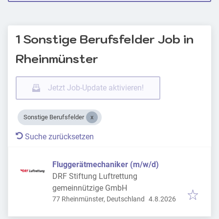
1 Sonstige Berufsfelder Job in
Rheinmünster
Jetzt Job-Update aktivieren!
Sonstige Berufsfelder
Suche zurücksetzen
Fluggerätmechaniker (m/w/d)
DRF Stiftung Luftrettung
gemeinnützige GmbH
Veröffentlicht
:
77 Rheinmünster, Deutschland
4.8.2026