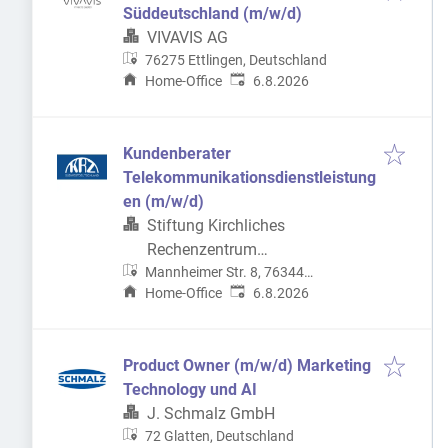
Süddeutschland (m/w/d)
VIVAVIS AG
76275 Ettlingen, Deutschland
Veröffentlicht
:
Home-Office
6.8.2026
Kundenberater
Telekommunikationsdienstleistung
en (m/w/d)
Stiftung Kirchliches
Rechenzentrum
Mannheimer Str. 8, 76344
Südwestdeutschland
Veröffentlicht
:
Eggenstein-Leopoldshafen,
Home-Office
6.8.2026
Deutschland
Product Owner (m/w/d) Marketing
Technology und AI
J. Schmalz GmbH
72 Glatten, Deutschland