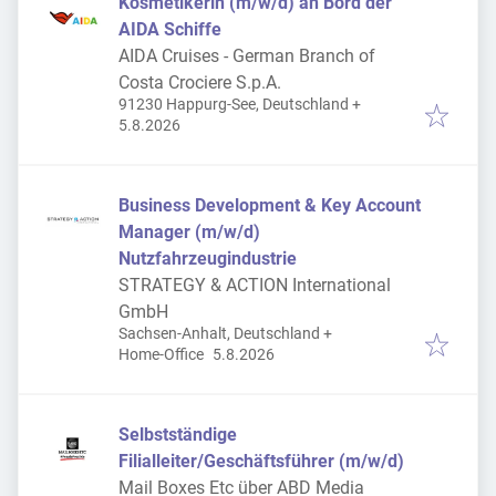
Kosmetikerin (m/w/d) an Bord der
AIDA Schiffe
AIDA Cruises - German Branch of
Costa Crociere S.p.A.
91230 Happurg-See, Deutschland
+
Veröffentlicht
:
5.8.2026
Business Development & Key Account
Manager (m/w/d)
Nutzfahrzeugindustrie
STRATEGY & ACTION International
GmbH
Sachsen-Anhalt, Deutschland
+
Veröffentlicht
:
Home-Office
5.8.2026
Selbstständige
Filialleiter/Geschäftsführer (m/w/d)
Mail Boxes Etc über ABD Media