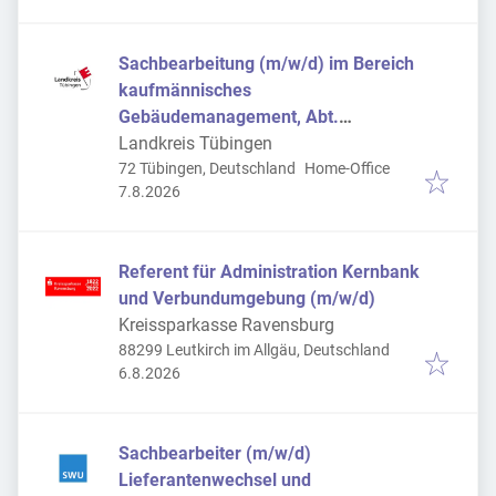
Sachbearbeitung (m/w/d) im Bereich
kaufmännisches
Gebäudemanagement, Abt.
Kreisschulen und Liegenschaften
Landkreis Tübingen
(Kennziffer 67/2026)
72 Tübingen, Deutschland
Home-Office
Veröffentlicht
:
7.8.2026
Referent für Administration Kernbank
und Verbundumgebung (m/w/d)
Kreissparkasse Ravensburg
88299 Leutkirch im Allgäu, Deutschland
Veröffentlicht
:
6.8.2026
Sachbearbeiter (m/w/d)
Lieferantenwechsel und