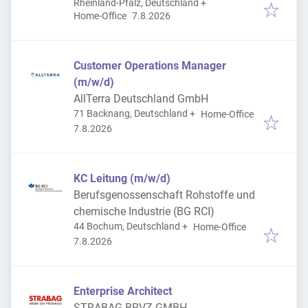
Rheinland-Pfalz, Deutschland
+
Veröffentlicht
:
Home-Office
7.8.2026
Customer Operations Manager
(m/w/d)
AllTerra Deutschland GmbH
71 Backnang, Deutschland
+
Home-Office
Veröffentlicht
:
7.8.2026
KC Leitung (m/w/d)
Berufsgenossenschaft Rohstoffe und
chemische Industrie (BG RCI)
44 Bochum, Deutschland
+
Home-Office
Veröffentlicht
:
7.8.2026
Enterprise Architect
STRABAG BRVZ GMBH