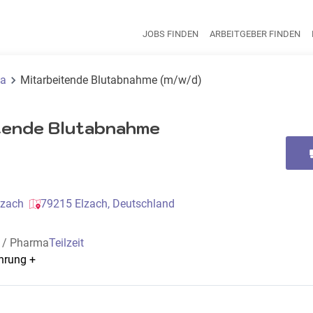
JOBS FINDEN
ARBEITGEBER FINDEN
H
ma
Mitarbeitende Blutabnahme (m/w/d)
tende Blutabnahme
lzach
79215 Elzach, Deutschland
e / Pharma
Teilzeit
ahrung
+