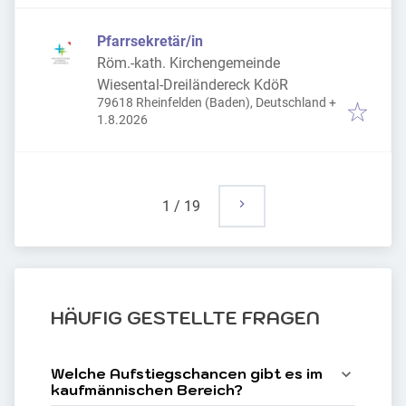
Pfarrsekretär/in
Röm.-kath. Kirchengemeinde
Wiesental-Dreiländereck KdöR
79618 Rheinfelden (Baden), Deutschland
+
Veröffentlicht
:
1.8.2026
1
/
19
HÄUFIG GESTELLTE FRAGEN
Welche Aufstiegschancen gibt es im 
kaufmännischen Bereich?