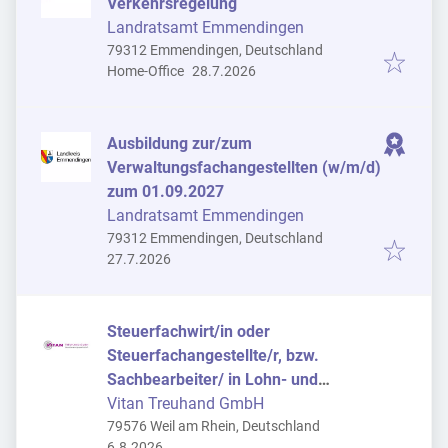
Verkehrsregelung
Landratsamt Emmendingen
79312 Emmendingen, Deutschland
Veröffentlicht
:
Home-Office
28.7.2026
Ausbildung zur/zum
Verwaltungsfachangestellten (w/m/d)
zum 01.09.2027
Landratsamt Emmendingen
79312 Emmendingen, Deutschland
Veröffentlicht
:
27.7.2026
Steuerfachwirt/in oder
Steuerfachangestellte/r, bzw.
Sachbearbeiter/ in Lohn- und
Finanzbuchführung (m/w/d)
Vitan Treuhand GmbH
79576 Weil am Rhein, Deutschland
Veröffentlicht
:
6.8.2026