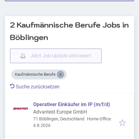
2 Kaufmännische Berufe Jobs in
Böblingen
Jetzt Job-Update aktivieren!
Kaufmännische Berufe
Suche zurücksetzen
Operativer Einkäufer im IP (m/f/d)
Advantest Europe GmbH
71 Böblingen, Deutschland
Home-Office
Veröffentlicht
:
4.8.2026