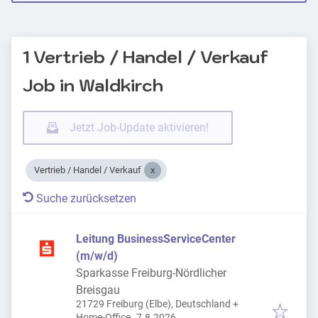
1 Vertrieb / Handel / Verkauf
Job in Waldkirch
Jetzt Job-Update aktivieren!
Vertrieb / Handel / Verkauf
Suche zurücksetzen
Leitung BusinessServiceCenter
(m/w/d)
Sparkasse Freiburg-Nördlicher
Breisgau
21729 Freiburg (Elbe), Deutschland
+
Veröffentlicht
:
Home-Office
7.8.2026