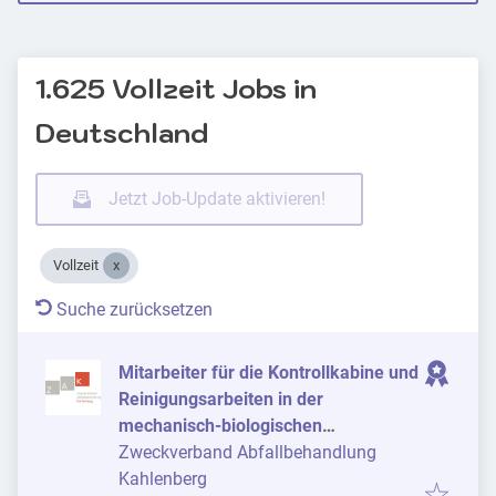
1.625 Vollzeit Jobs in
Deutschland
Jetzt Job-Update aktivieren!
Vollzeit
Suche zurücksetzen
Mitarbeiter für die Kontrollkabine und
Reinigungsarbeiten in der
mechanisch-biologischen
Abfallbehandlungsanlage (m/w/d)
Zweckverband Abfallbehandlung
Kahlenberg