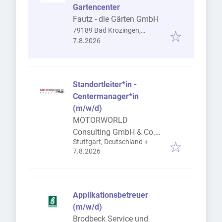
Gartencenter
Fautz - die Gärten GmbH
79189 Bad Krozingen,
Veröffentlicht
:
Deutschland
7.8.2026
Standortleiter*in -
Centermanager*in
(m/w/d)
MOTORWORLD
Consulting GmbH & Co.
Stuttgart, Deutschland
+
KG
Veröffentlicht
:
7.8.2026
Applikationsbetreuer
(m/w/d)
Brodbeck Service und