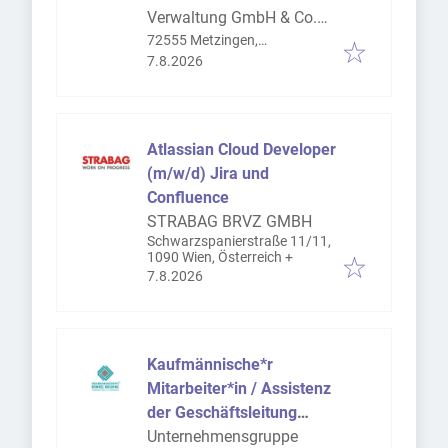
Verwaltung GmbH & Co.
KG
72555 Metzingen,
Veröffentlicht
:
Deutschland
7.8.2026
Atlassian Cloud Developer
(m/w/d) Jira und
Confluence
STRABAG BRVZ GMBH
Schwarzspanierstraße 11/11,
1090 Wien, Österreich
+
Veröffentlicht
:
7.8.2026
Kaufmännische*r
Mitarbeiter*in / Assistenz
der Geschäftsleitung
(m/w/d)
Unternehmensgruppe