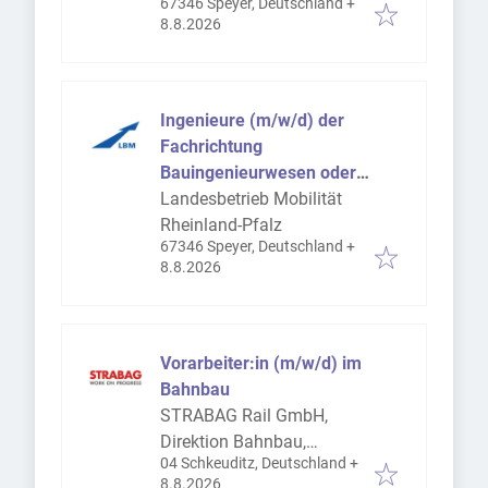
67346 Speyer, Deutschland
+
Veröffentlicht
:
8.8.2026
Ingenieure (m/w/d) der
Fachrichtung
Bauingenieurwesen oder
einer ähnlichen
Landesbetrieb Mobilität
Fachrichtung
Rheinland-Pfalz
67346 Speyer, Deutschland
+
Veröffentlicht
:
8.8.2026
Vorarbeiter:in (m/w/d) im
Bahnbau
STRABAG Rail GmbH,
Direktion Bahnbau,
04 Schkeuditz, Deutschland
+
Bereich Gleisbau Leipzig
Veröffentlicht
:
8.8.2026