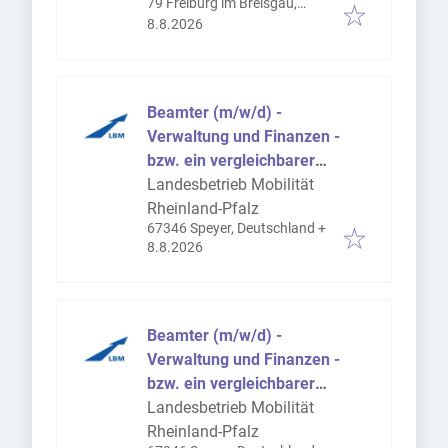
79 Freiburg im Breisgau,
Veröffentlicht
:
Deutschland
8.8.2026
Beamter (m/w/d) -
Verwaltung und Finanzen -
bzw. ein vergleichbarer
Beschäftigter (m/w/d)
Landesbetrieb Mobilität
Rheinland-Pfalz
67346 Speyer, Deutschland
+
Veröffentlicht
:
8.8.2026
Beamter (m/w/d) -
Verwaltung und Finanzen -
bzw. ein vergleichbarer
Beschäftigter (m/w/d)
Landesbetrieb Mobilität
Rheinland-Pfalz