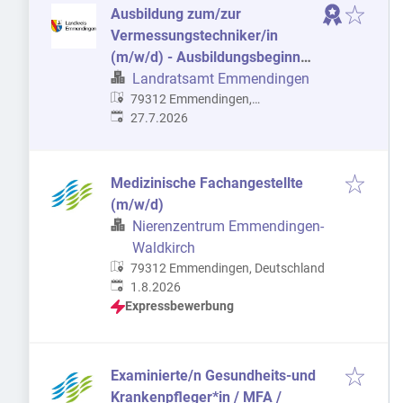
Ausbildung zum/zur
Vermessungstechniker/in
(m/w/d) - Ausbildungsbeginn
2027
Landratsamt Emmendingen
79312 Emmendingen,
Veröffentlicht
:
Deutschland
27.7.2026
Medizinische Fachangestellte
(m/w/d)
Nierenzentrum Emmendingen-
Waldkirch
79312 Emmendingen, Deutschland
Veröffentlicht
:
1.8.2026
Expressbewerbung
Examinierte/n Gesundheits-und
Krankenpfleger*in / MFA /