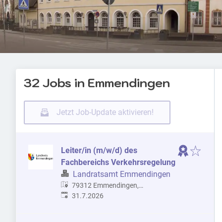
32 Jobs in Emmendingen
Jetzt Job-Update aktivieren!
Leiter/in (m/w/d) des
Fachbereichs Verkehrsregelung
Landratsamt Emmendingen
79312 Emmendingen,
Veröffentlicht
:
Deutschland
31.7.2026